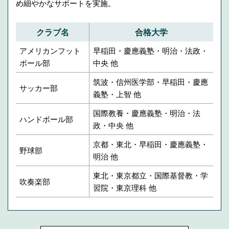
め細やかなサポートを実施。
クラブ名
合格大学
アメリカンフット
早稲田・慶應義塾・明治・法政・
ボール部
中央 他
筑波・信州医学部・早稲田・慶應
サッカー部
義塾・上智 他
国際教養・慶應義塾・明治・法
ハンドボール部
政・中央 他
京都・東北・早稲田・慶應義塾・
野球部
明治 他
東北・東京都立・国際基督教・学
吹奏楽部
習院・東京理科 他