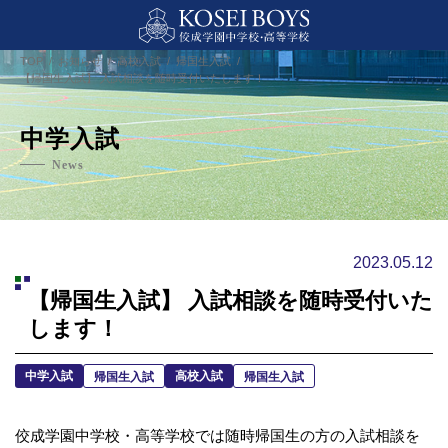
TOP
お知らせ
高校入試
帰国生入試
【帰国生入試】 入試相談を随時受付いたします！
中学入試
News
2023.05.12
【帰国生入試】 入試相談を随時受付いた
します！
中学入試
高校入試
帰国生入試
帰国生入試
佼成学園中学校・高等学校では随時帰国生の方の入試相談を