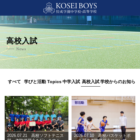
TOP
お知らせ
高校入試
高校入試
News
すべて
学びと活動 Topics
中学入試
高校入試
学校からのお知らせ
部活動
2026.07.21 高校ソフトテニス
2026.07.10 高校バスケットボ