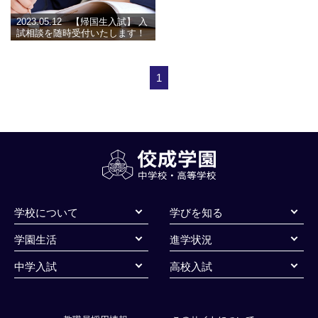
2023.05.12 【帰国生入試】 入
試相談を随時受付いたします！
1
学校について
学びを知る
学園生活
進学状況
中学入試
高校入試